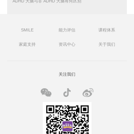
ADHD 大脑与非 ADHD 大脑有何区别
当您和您的孩子一起看视频或电视时，您可以建立一种共同
的符号语言。这种语言可以为共享的想象力游戏提供基础。
如果您的孩子喜欢 Elmo 并且您一起看过《芝麻街》 ，您
可以参考 Elmo 的朋友，使用 Elmo 玩具来建立象征性的游
SMILE
能力评估
课程体系
戏技巧等等。
家庭支持
资讯中心
关于我们
4电视和视频可以为您的孩子打开世界
许多自闭症儿童都对动物、火车或现实世界的其他方面着
迷。精选的电视和视频，例如“动物星球”和“目击者”视频，
可以建立在这些兴趣之上。
关注我们
下一步：去真正的动物园看真正的鳄鱼，乘坐现实生活中的
火车，或者只是参观宠物店。
5电视和视频可以在内部和外部世界之间建立联系
许多自闭症儿童生活在他们自己的头脑中。父母面临的最大
挑战之一是找到让孩子参与现实世界的方法。许多电视“世
界”都有相应的现实世界场所，您和您的孩子可以一起探