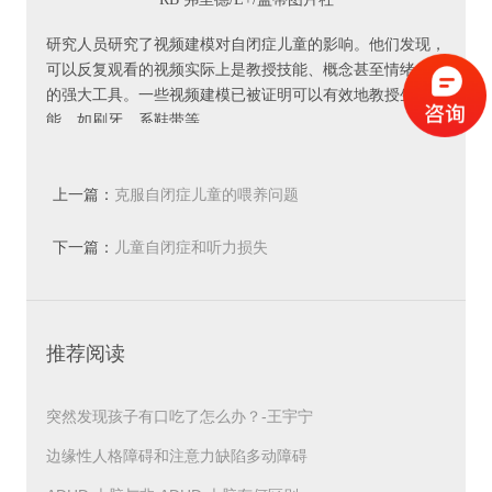
研究人员研究了视频建模对自闭症儿童的影响。他们发现，
可以反复观看的视频实际上是教授技能、概念甚至情绪反应
的强大工具。一些视频建模已被证明可以有效地教授生活技
能，如刷牙、系鞋带等。
选择教授这些技能的节目或视频，并让您的孩子尽可能多
地观看。在学习技能时参考视频，您会对孩子的积极反应感
上一篇：
克服自闭症儿童的喂养问题
到惊讶。
下一篇：
儿童自闭症和听力损失
2精心挑选的电视节目可以帮助您的孩子与同龄人建立联系
患有自闭症的儿童足够奇特，而不会被否认电视的共同文化
语言。例如，即使您患有自闭症的孩子没有完全掌握“海绵
推荐阅读
宝宝”的幽默感，他对角色和环境的了解也会为他提供更好
的工具来与同龄人联系。年龄较大的孩子可能会从熟悉流行
的电视节目中受益，因为他们可以作为社交活动的主菜，例
突然发现孩子有口吃了怎么办？-王宇宁
如参加漫画书大会、学校俱乐部等。
边缘性人格障碍和注意力缺陷多动障碍
3电视和视频可以为父母和孩子提供共同语言