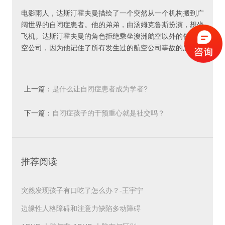
电影雨人，达斯汀霍夫曼描绘了一个突然从一个机构搬到广
阔世界的自闭症患者。他的弟弟，由汤姆克鲁斯扮演，想坐
飞机。达斯汀霍夫曼的角色拒绝乘坐澳洲航空以外的任何航
空公司，因为他记住了所有发生过的航空公司事故的所有统
计数据。根据他的了解，澳航本身从未发生过坠机事故。因
此，只有澳洲航空是安全的航空公司。
上一篇：
是什么让自闭症患者成为学者?
霍夫曼的性格虽然显然能够理解和解释统计数据，但无法以
有意义或实际的方式使用他的知识。虽然他说澳航是一家安
下一篇：
自闭症孩子的干预重心就是社交吗？
全的航空公司是正确的，但显然不可能在美国大陆内搭乘澳
航(一家澳大利亚航空公司)。然而，角色无法把握现实并适
应它。换句话说，他的技能虽然本身令人印象深刻，但“分
裂”或脱离了它们的意义。
推荐阅读
一些分裂技能，就像在雨人中看到的那样，是如此非凡，以
至于它们确实超出了普通人的能力。这些也被称为“
学者技
突然发现孩子有口吃了怎么办？-王宇宁
能
”。但大多数分裂技能都没有那么令人印象深刻。一个例
子可能是自闭症儿童在不理解单词的情况下背诵整个电视节
边缘性人格障碍和注意力缺陷多动障碍
目脚本的能力，或者在不理解图片代表的情况下拼凑复杂的