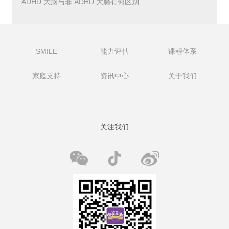
ADHD 大脑与非 ADHD 大脑有何区别
拼图游戏的能力。
分裂技能有多常见?
分裂技能在一般儿童中相当普遍。例如，请一个神经质的孩
SMILE
能力评估
课程体系
子解释效忠誓言的含义，或讨论是什么使正方形成为正方
形。许多年幼的孩子可以背诵背诵的脚本或识别物体，而无
家庭支持
资讯中心
关于我们
需真正理解他们在说什么或看什么。
对于大多数孩子来说，分裂技能是导致有用能力的学习过程
的开始。例如，一旦孩子可以将球踢入球门，他可能会对足
球产生兴趣，并对学习踢好比赛所需的广泛技能感兴趣。背
关注我们
诵剧本的能力通常会导致理解剧本传达的概念。然而，自闭
症儿童可能会在将球踢入球门或背诵一系列无意义的记忆声
音时陷入困境。
自闭症的分裂技能
对于自闭症儿童的父母来说，将分裂技能与理解分开可能特
别困难。那是因为患有自闭症的孩子可能拥有比他们更重要
和更广泛的技能。例如，多读症(解码单词的能力)在自闭症