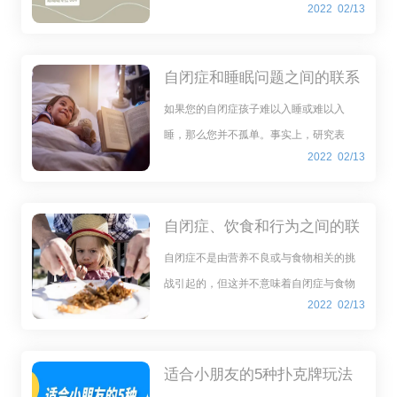
2022
02/13
子就开始打自己的头，还撞墙。我们都怕
孩子磕坏了，就赶紧把巧克力给他了。最
近这几天，只要我们一不满足他，他就开
自闭症和睡眠问题之间的联系
始打自己。我们不
如果您的自闭症孩子难以入睡或难以入
睡，那么您并不孤单。事实上，研究表
2022
02/13
明，超过一半的自闭症患者，无论是成人
还是儿童，都有严重的睡眠问题。
自闭症、饮食和行为之间的联
系
自闭症不是由营养不良或与食物相关的挑
战引起的，但这并不意味着自闭症与食物
2022
02/13
之间没有联系。事实上，研究表明，与食
物有关的挑战对许多人都有重大影响。
适合小朋友的5种扑克牌玩法