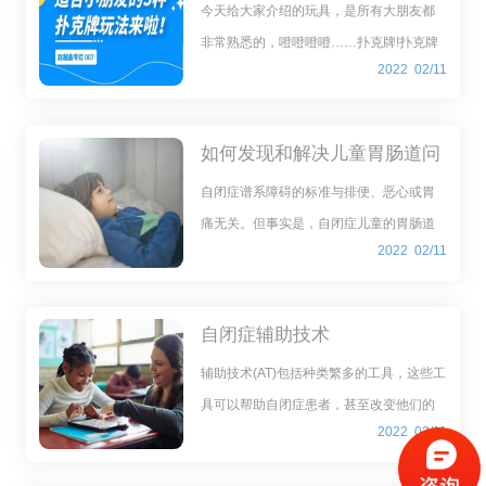
来啦！-赵越鑫
今天给大家介绍的玩具，是所有大朋友都
非常熟悉的，噔噔噔噔……扑克牌!扑克牌
2022
02/11
用的好，小朋友们不仅会非常喜欢，而且
还能学习不少技能喔。
如何发现和解决儿童胃肠道问
题
自闭症谱系障碍的标准与排便、恶心或胃
痛无关。但事实是，自闭症儿童的胃肠道
2022
02/11
(GI)问题比正常发育的同龄人要多得多。其
原因尚不完全清楚，但很明显，自闭症儿
童的行为问题通常可以通过适当改变饮食
自闭症辅助技术
和/或喂养疗法
​辅助技术(AT)包括种类繁多的工具，这些工
具可以帮助自闭症患者，甚至改变他们的
2022
02/11
生活。根据1988年《残障人士技术相关援
助法案》(公法100-407)的定义，AT可以