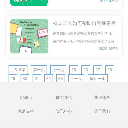
2022
02/09
吃流食或是颗粒很小、较软的食物。这样
的饮食习惯不利于孩子口腔运动能力的发
展，会影响孩子的语言发展。所以，根据
视觉工具如何帮助自闭症患者
孩子的年龄，为孩子调
学习和成长
许多自闭症患者以视觉方式思考和学习。
自闭症专业人士强烈主张使用视觉工具来
2022
02/09
帮助自闭症儿童和成人更好地学习并在日
常生活中更有效地发挥作用。
共518条
第一页
上一页
25
26
27
28
29
30
31
32
33
下一页
最后一页
SMILE
能力评估
课程体系
家庭支持
资讯中心
关于我们