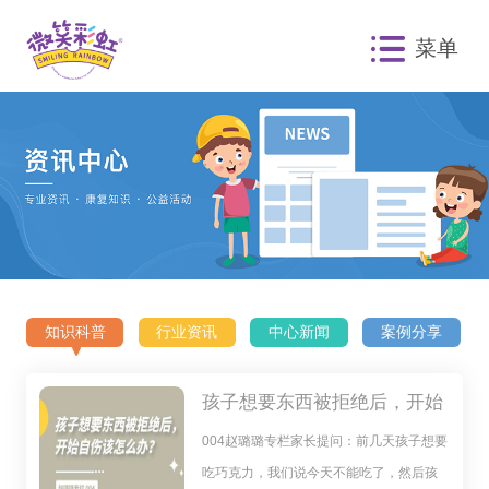
菜单
知识科普
行业资讯
中心新闻
案例分享
孩子想要东西被拒绝后，开始
自伤该怎么办？
004赵璐璐专栏家长提问：前几天孩子想要
吃巧克力，我们说今天不能吃了，然后孩