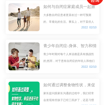
是“用于增加、维持或改善残障人士的
如何与自闭症家庭成员一起旅
行
大多数自闭症患者更喜欢过一种可预测
的、常规化的生活。事实上，对于某些人
2022
02/10
来说，即使是最轻微的变化(例如在上学路
上绕道)都可能令人不安。因此，毫不奇
怪，旅行对于自闭症患者及其家人来说可
青少年自闭症-身体、智力和情
能是非常具有挑战性的
感上的挑战
青少年时期对每个人来说都是具有挑战性
的;然而，对于患有自闭症的年轻人和他们
2022
02/10
的父母来说，它们可能更具挑战性。与自
闭症的大多数方面一样，难度级别将根据
谱系中的个人、他们的家庭情况、他们的
如何通过调整食物性状，来促
支持系统和他们的学
进孩子的语言发展？
家长提问跟家长沟通的过程中，我们经常
会发现有些孩子已经三四岁了，还是习惯