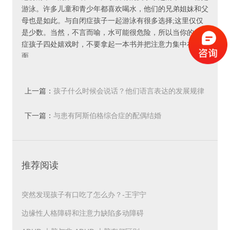
游泳。许多儿童和青少年都喜欢喝水，他们的兄弟姐妹和父
母也是如此。与自闭症孩子一起游泳有很多选择;这里仅仅
是少数。当然，不言而喻，水可能很危险，所以当你的自闭
症孩子四处嬉戏时，不要拿起一本书并把注意力集中在外
面。
找一个湖泊或安静的海滩，在岸边附近划船。让您的自闭症
孩子按照自己的节奏探索水域。有些孩子会溅水，而有些孩
上一篇：
孩子什么时候会说话？他们语言表达的发展规律
子会安静地坐着。小时候，我们的儿子喜欢坐在湖底的沙地
上观察小鱼和小鸟。不是典型的小孩子行为，但对他来说是
是怎样的？-王宇宁
下一篇：
与患有阿斯伯格综合症的配偶结婚
一次快乐的经历。
去游泳池，最好是在 YMCA。Ys经常为特殊需要的游泳提
供特殊时间，许多甚至有受过特殊训练的游泳教练。即使他
推荐阅读
们不这样做，大多数患有和没有自闭症的孩子都可以玩得开
心!
突然发现孩子有口吃了怎么办？-王宇宁
进入冲浪。许多自闭症儿童渴望身体感觉，没有什么比冲浪
边缘性人格障碍和注意力缺陷多动障碍
更能获得强烈的身体体验了。我们的儿子绝对喜欢新泽西和
特拉华海岸的海浪!同样，保持警惕绝对至关重要。我们甚