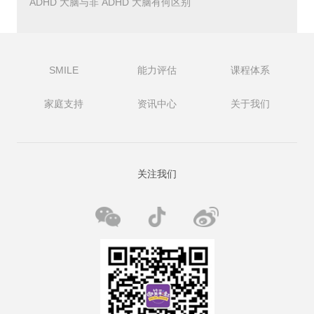
ADHD 大脑与非 ADHD 大脑有何区别
至把我们孩子的双手放在海浪中，直到他们大到足以在大浪
袭来时站起来。
2远足
SMILE
能力评估
课程体系
每个人都可以走路，患有自闭症的孩子通常是步行或远足的
好伙伴。有些人有惊人的耐力;其他人非常注意他们周围的
家庭支持
资讯中心
关于我们
细节。如果您担心您的孩子会感到疲倦、发热或只是坐立不
安，请先在当地短暂散步。大多数自然中心在游客中心附近
也有非常短的环形路线，非常适合轻松、有趣的家庭活动。
关注我们
3加入儿童博物馆或动物园
您可能不会想到您的自闭症孩子与博物馆或动物园有关，但
当您加入时——通常以极低的成本加入——您可以随心所欲
地来来去去，时间长短不限。这让您有机会带您的自闭症孩
子(和您的其他孩子)，简而言之，“了解这个地方”在其他家
庭不太可能访问的时间(星期天早上是理想的)访问。许多儿
童博物馆提供凉爽的室内游乐场，您的孩子可以在封闭区域
攀爬和奔跑，而大多数动物园都有互动区，例如宠物动物