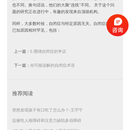
也不同。换句话说，他们的大脑“连线”不同。 关于这个问
题的研究正在进行中，有趣的发现来自顶级机构。
同样，大多数时候，自闭症与特定原因无关。自闭症的少数
已知原因相对罕见，包括：
Depakote(也称为 Valproatean)，一种抗癫痫药物，在怀孕期
间服用
上一篇：
5 围绕自闭症的争议
脆性 X 综合征(一种遗传性疾病)
下一篇：
你可能误解的自闭症术语
风疹
北大
推荐阅读
结节性硬化症(遗传性疾病)
Prader-Willi 综合征(遗传疾病)
突然发现孩子有口吃了怎么办？-王宇宁
研究人员正在进一步探索遗传学、环境和自闭症之间的联
边缘性人格障碍和注意力缺陷多动障碍
系。