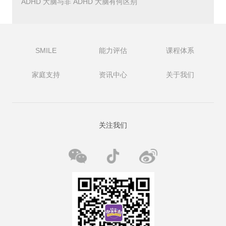
ADHD 大脑与非 ADHD 大脑有何区别
疫苗不会导致自闭症
如果您患有自闭症的孩子接种了疫苗，这不会导致他们的病
情。医学界已经彻底驳斥了这些理论，尽管一群非常热情的
SMILE
能力评估
课程体系
父母和研究人员根据轶事证据继续不同意。
家庭支持
资讯中心
关于我们
风险因素
除了这些罕见的、有记录的原因外，一些研究指出，自闭症
的风险更高与年长的父母身份、特定类型的污染和各种其他
问题有关。
关注我们
然而，关联与因果不是一回事。例如，年长的父母可能与自
闭症有关，因为他们自己更有可能患有自闭症。
已注意到的其他风险因素：
性别：男孩患自闭症谱系障碍的可能性是女孩的四倍。
自闭症家族史