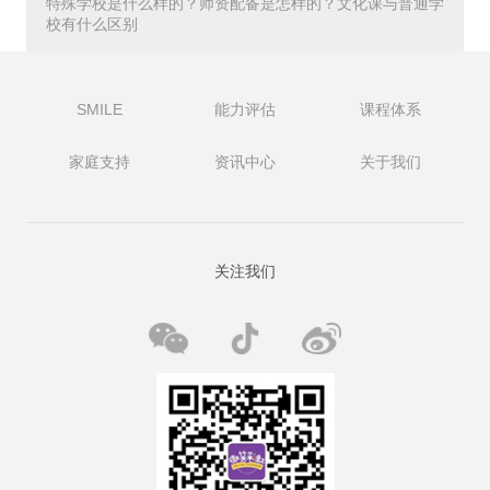
特殊学校是什么样的？师资配备是怎样的？文化课与普通学
朝阳区在2019年的时候是有40多个资源教室，但是因为缺乏
校有什么区别
专业的资源老师，真正运用起来发挥作用的非常少，大部分
都是兼职老师。
海淀区在这方面做的是比较好的，海淀区教委通过和机构合
SMILE
能力评估
课程体系
作，培训资源教师，合格后派到各个资源教室给孩子提供帮
助。
家庭支持
资讯中心
关于我们
· · · · · · ·
03 特教班
关注我们
课程设置和教学方式：
仿照特殊学校进行，但课程设置不是普通学校的内容。
学习教材与师资情况：
使用的是特殊教育的教材，比如《生活语文》、《生活数
学》等，老师也是以特殊教育专业为主。
班级设置：