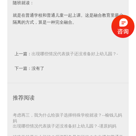
随班就读：
就是在普通学校和普通儿童一起上课。这是融合教育里最少
隔离的方式，算是一种完全融合。
· · · · · · ·
02 资源教室
上一篇：
出现哪些情况代表孩子还没准备好上幼儿园？-
资源教室：
谨原妈妈
下一篇：没有了
孩子在学习或者校园生活上有困难，需要支持，就可以去资
源教室寻求帮助。所以，大部分的时间孩子还是和普通儿童
们一起上课，部分时间会到资源教室上课。
推荐阅读
例如：
孩子在数学课上完全听不懂，那这节课可能就会把孩子从数
考虑再三，我为什么给孩子选择特殊学校就读？--榆钱儿妈
学课上抽离出来到资源教室，由资源老师根据孩子的具体能
妈
力给他进行学科补课、融合小组课之类的。
出现哪些情况代表孩子还没准备好上幼儿园？-谨原妈妈