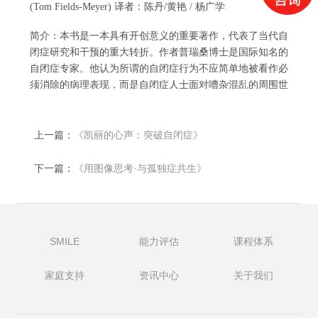
(Tom Fields-Meyer) 译者：陈丹/黄艳 / 杨广学
简介：本书是一本具有开创意义的重要著作，代表了当代自
闭症研究和干预的重大转折。作者普瑞桑博士是国际知名的
自闭症专家。他认为所谓的自闭症行为不应简单地被看作必
须消除的病理表现，而是自闭症人士面对嘈杂混乱的周围世
界时采取的应对策略。他主张充分利用儿童的特长，提升他
们的能力，并提供系统的支持，从而提升他们的生活品质。
帮助自闭症人士更好发展的最佳途径是：真切无误地理解他
上一篇：
《凯丽的心声：突破自闭症》
们，并改变我们自己的所作所为，为他们更好地生活和发
展，做合格的铺路人和同行者。
下一篇：
《用图像思考·与孤独症共生》
SMILE
能力评估
课程体系
家庭支持
资讯中心
关于我们